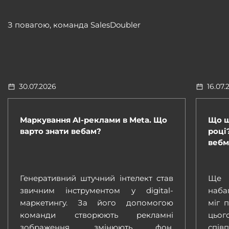
З повагою, команда SalesDoubler
30.07.2026
16.07.
Маркування AI-реклами в Meta. Що
Що ш
варто знати вебам?
році
вебм
Генеративний штучний інтелект став
Ще 
звичним інструментом у digital-
наба
маркетингу. За його допомогою
міг 
команди створюють рекламні
цьог
зображення, змінюють фон,
спів