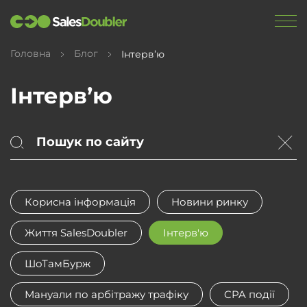
Головна
Блог
Інтерв’ю
Інтерв’ю
Корисна інформація
Новини ринку
Життя SalesDoubler
Інтерв'ю
ШоТамБурж
Мануали по арбітражу трафіку
CPA події